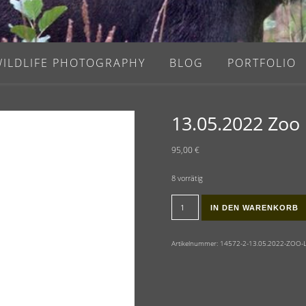
WILDLIFE PHOTOGRAPHY
BLOG
PORTFOLIO
13.05.2022 Zoo 
95,00
€
8 vorrätig
13.05.2022 Zoo Leipzig Menge
IN DEN WARENKORB
Artikelnummer:
14572-2-13.05.2022-ZOO-