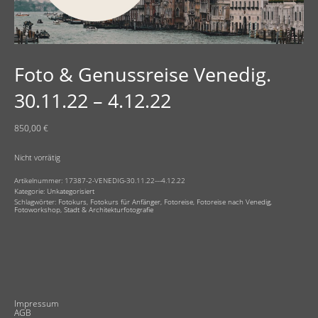
Foto & Genussreise Venedig.
30.11.22 – 4.12.22
850,00
€
Nicht vorrätig
Artikelnummer:
17387-2-VENEDIG-30.11.22---4.12.22
Kategorie:
Unkategorisiert
Schlagwörter:
Fotokurs
,
Fotokurs für Anfänger
,
Fotoreise
,
Fotoreise nach Venedig
,
Fotoworkshop
,
Stadt & Architekturfotografie
Impressum
AGB