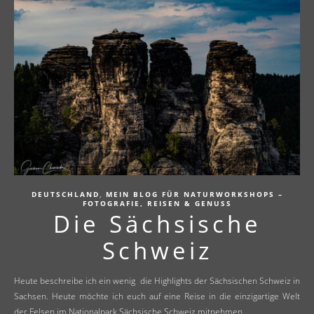
,
DEUTSCHLAND
MEIN BLOG FÜR NATURWORKSHOPS –
FOTOGRAFIE, REISEN & GENUSS
Die Sächsische
Schweiz
Heute beschreibe ich ein wenig die Highlights der Sächsischen Schweiz in
Sachsen. Heute möchte ich euch auf eine Reise in die einzigartige Welt
der Felsen im Nationalpark Sächsische Schweiz mitnehmen.…