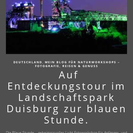
,
DEUTSCHLAND
MEIN BLOG FÜR NATURWORKSHOPS –
FOTOGRAFIE, REISEN & GENUSS
Auf
Entdeckungstour im
Landschaftspark
Duisburg zur blauen
Stunde.
Die Blaue Stunde – geheimnisvolles Licht Fotoworkshop für Anfänger- und