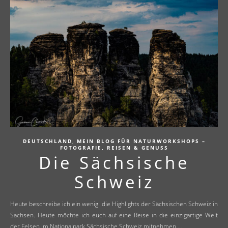
,
DEUTSCHLAND
MEIN BLOG FÜR NATURWORKSHOPS –
FOTOGRAFIE, REISEN & GENUSS
Die Sächsische
Schweiz
Heute beschreibe ich ein wenig die Highlights der Sächsischen Schweiz in
Sachsen. Heute möchte ich euch auf eine Reise in die einzigartige Welt
der Felsen im Nationalpark Sächsische Schweiz mitnehmen.…