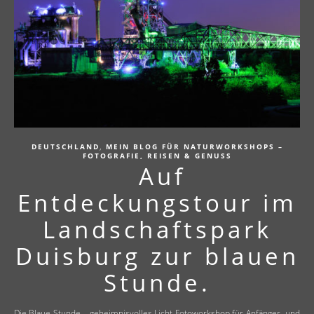
,
DEUTSCHLAND
MEIN BLOG FÜR NATURWORKSHOPS –
FOTOGRAFIE, REISEN & GENUSS
Auf
Entdeckungstour im
Landschaftspark
Duisburg zur blauen
Stunde.
Die Blaue Stunde – geheimnisvolles Licht Fotoworkshop für Anfänger- und