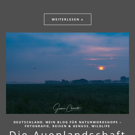
WEITERLESEN »
,
DEUTSCHLAND
MEIN BLOG FÜR NATURWORKSHOPS –
,
FOTOGRAFIE, REISEN & GENUSS
WILDLIFE
Die Auenlandschaft