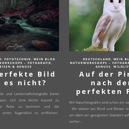
,
,
,
D
FOTOTECHNIK
MEIN BLOG
DEUTSCHLAND
MEIN B
WORKSHOPS – FOTOGRAFIE,
NATURWORKSHOPS – FOTOGRAF
,
EISEN & GENUSS
GENUSS
WILDLIF
erfekte Bild
Auf der Pi
t es nicht?
nach d
perfekten 
d- und Landschaftsfotografie bietet
um, sich eine kleine Auszeit zu
Wir Naturfotografen sind schon ein s
ur Ruhe zu kommen und die
Wir stehen bei Wind und Wetter in 
ür einen Augenblick zu entfliehen.
um dann am geeigneten Standort auf 
vorher…