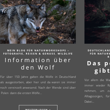
MEIN BLOG FÜR NATURWORKSHOPS –
DEUTSCHLAN
,
FOTOGRAFIE, REISEN & GENUSS
WILDLIFE
FÜR NATUR
R
Information über
Das p
den Wolf
gib
Für über 150 Jahre galten die Wölfe in Deutschland
Vor allem die Wal
als ausgestorben, aber hier und da waren sie immer
immer wieder Ra
noch vereinzelt anwesend. Nach der Wende sind über
nehmen, um z
Polen dann die ersten Wölfe…
Alltagssorgen, f
Dabei…
WEITERLESEN »