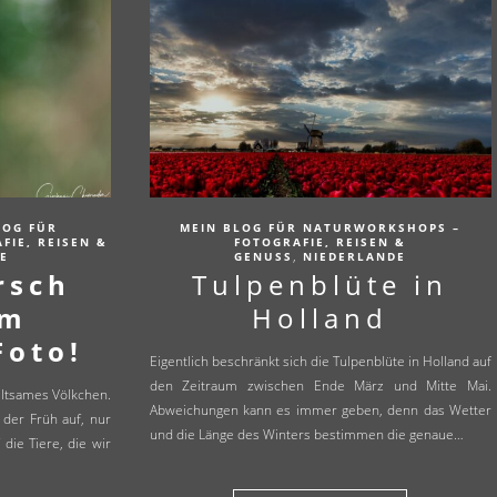
LOG FÜR
MEIN BLOG FÜR NATURWORKSHOPS –
IE, REISEN &
FOTOGRAFIE, REISEN &
,
E
GENUSS
NIEDERLANDE
rsch
Tulpenblüte in
em
Holland
Foto!
Eigentlich beschränkt sich die Tulpenblüte in Holland auf
den Zeitraum zwischen Ende März und Mitte Mai.
eltsames Völkchen.
Abweichungen kann es immer geben, denn das Wetter
der Früh auf, nur
und die Länge des Winters bestimmen die genaue…
die Tiere, die wir