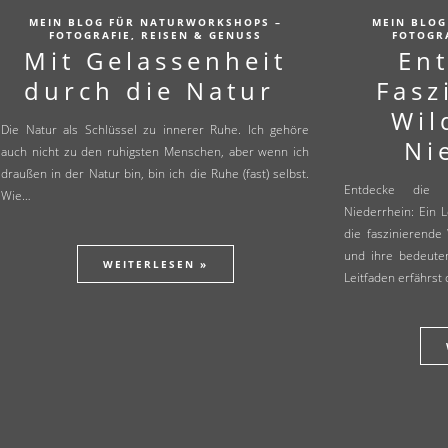
MEIN BLOG FÜR NATURWORKSHOPS –
MEIN BLOG
FOTOGRAFIE, REISEN & GENUSS
FOTOGRA
Mit Gelassenheit
En
durch die Natur
Fasz
Wil
Die Natur als Schlüssel zu innerer Ruhe. Ich gehöre
Ni
auch nicht zu den ruhigsten Menschen, aber wenn ich
draußen in der Natur bin, bin ich die Ruhe (fast) selbst.
Entdecke die 
Wie…
Niederrhein: Ein 
die faszinierende
und ihre bedeute
WEITERLESEN »
Leitfaden erfährst