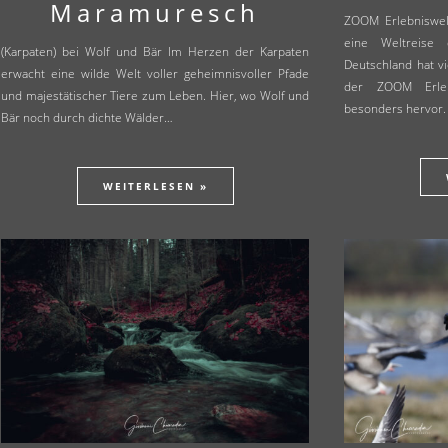
Maramuresch
ZOOM Erlebniswel
eine Weltreise 
(Karpaten) bei Wolf und Bär Im Herzen der Karpaten
Deutschland hat v
erwacht eine wilde Welt voller geheimnisvoller Pfade
der ZOOM Erlebn
und majestätischer Tiere zum Leben. Hier, wo Wolf und
besonders hervor
Bär noch durch dichte Wälder…
WEITERLESEN »