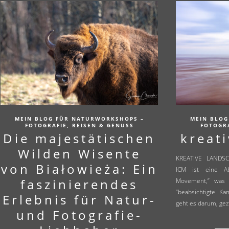
MEIN BLOG FÜR NATURWORKSHOPS –
MEIN BLOG
FOTOGRAFIE, REISEN & GENUSS
FOTOGRA
Die majestätischen
kreat
Wilden Wisente
KREATIVE LANDS
von Białowieża: Ein
ICM ist eine Ab
faszinierendes
Movement,” was 
“beabsichtigte K
Erlebnis für Natur-
geht es darum, ge
und Fotografie-