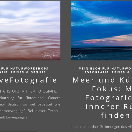
 FÜR NATURWORKSHOPS –
MEIN BLOG FÜR NATURWO
FIE, REISEN & GENUSS
FOTOGRAFIE, REISEN &
iveFotografie
Meer und Kü
Fokus: M
CHAFTSFOTO MIT ICM-FOTOGRAFIE
Fotografi
kürzung für “Intentional Camera
innerer R
auf Deutsch so viel bedeutet wie
amerabewegung.” Bei dieser Technik
finden
zielt Bewegungen…
In den hektischen Strömungen des Allt