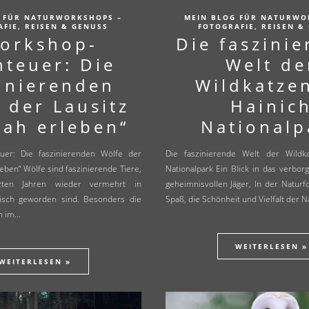
 FÜR NATURWORKSHOPS –
MEIN BLOG FÜR NATURWO
FIE, REISEN & GENUSS
FOTOGRAFIE, REISEN &
orkshop-
Die faszini
teuer: Die
Welt de
zinierenden
Wildkatze
 der Lausitz
Hainic
ah erleben“
Nationalp
uer: Die faszinierenden Wölfe der
Die faszinierende Welt der Wildk
leben“ Wölfe sind faszinierende Tiere,
Nationalpark Ein Blick in das verbo
zten Jahren wieder vermehrt in
geheimnisvollen Jäger, In der Naturf
isch geworden sind. Besonders die
Spaß, die Schönheit und Vielfalt der 
on im…
WEITERLESEN »
WEITERLESEN »