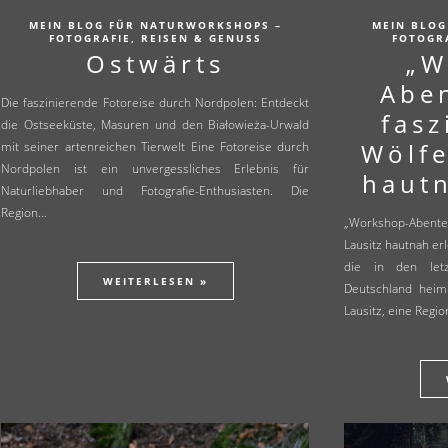
MEIN BLOG FÜR NATURWORKSHOPS –
MEIN BLOG
FOTOGRAFIE, REISEN & GENUSS
FOTOGRA
Ostwärts
„W
Aben
Die faszinierende Fotoreise durch Nordpolen: Entdeckt
fas
die Ostseeküste, Masuren und den Białowieża-Urwald
Wölfe
mit seiner artenreichen Tierwelt Eine Fotoreise durch
Nordpolen ist ein unvergessliches Erlebnis für
hautn
Naturliebhaber und Fotografie-Enthusiasten. Die
Region…
„Workshop-Abente
Lausitz hautnah er
die in den let
WEITERLESEN »
Deutschland heim
Lausitz, eine Regi