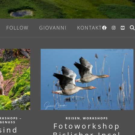
FOLLOW
GIOVANNI
KONTAKT
,
RKSHOPS –
REISEN
WORKSHOPS
 GENUSS
Fotoworkshop
sind
Bislicher Insel