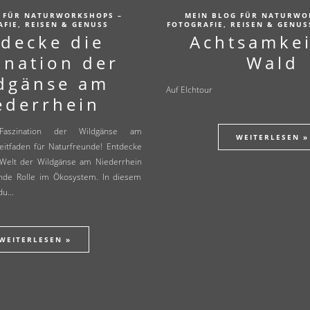
 FÜR NATURWORKSHOPS –
MEIN BLOG FÜR NATURWO
FIE, REISEN & GENUSS
FOTOGRAFIE, REISEN & GENUS
tdecke die
Achtsamkei
ination der
Wald
dgänse am
Auf Elchtour
ederrhein
Faszination der Wildgänse am
WEITERLESEN »
Leitfaden für Naturfreunde! Entdecke
 Welt der Wildgänse am Niederrhein
nde Rolle im Ökosystem. In diesem
 du…
WEITERLESEN »