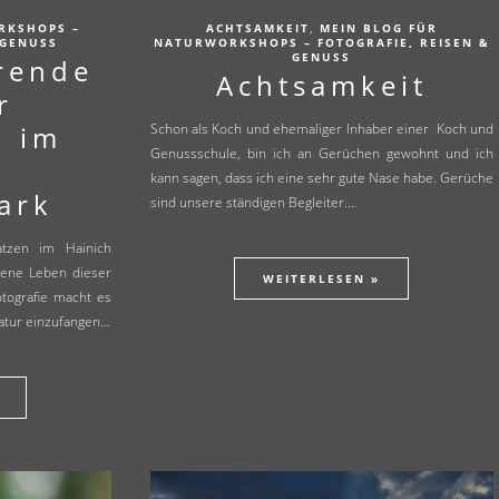
,
RKSHOPS –
ACHTSAMKEIT
MEIN BLOG FÜR
 GENUSS
NATURWORKSHOPS – FOTOGRAFIE, REISEN &
GENUSS
erende
Achtsamkeit
r
n im
Schon als Koch und ehemaliger Inhaber einer Koch und
Genussschule, bin ich an Gerüchen gewohnt und ich
h
kann sagen, dass ich eine sehr gute Nase habe. Gerüche
ark
sind unsere ständigen Begleiter.…
atzen im Hainich
rgene Leben dieser
WEITERLESEN »
otografie macht es
Natur einzufangen…